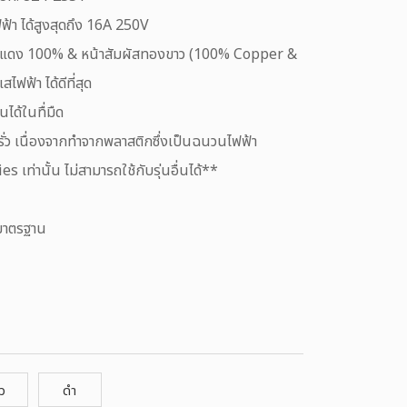
้า ได้สูงสุดถึง 16A 250V
องแดง 100% & หน้าสัมผัสทองขาว (100% Copper &
ไฟฟ้า ได้ดีที่สุด
ได้ในทื่มืด
ั่ว เนื่องจากทำจากพลาสติกซึ่งเป็นฉนวนไฟฟ้า
s เท่านั้น ไม่สามารถใช้กับรุ่นอื่นได้**
มาตรฐาน
ว
ดำ